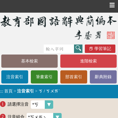
☰
學習筆記
基本檢索
進階檢索
注音索引
筆畫索引
部首索引
辭典附錄
首頁
>
注音索引
>
ㄎ / ㄎㄨㄞˋ
:::
請選擇注音
注音組合