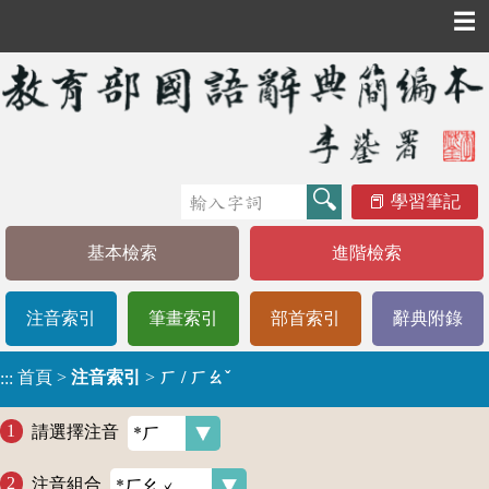
☰
學習筆記
基本檢索
進階檢索
注音索引
筆畫索引
部首索引
辭典附錄
首頁
>
注音索引
>
ㄏ / ㄏㄠˇ
:::
請選擇注音
注音組合