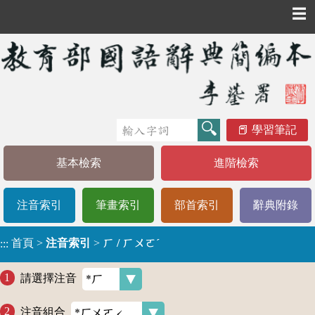
☰
學習筆記
基本檢索
進階檢索
注音索引
筆畫索引
部首索引
辭典附錄
首頁
>
注音索引
>
ㄏ / ㄏㄨㄛˊ
:::
請選擇注音
注音組合