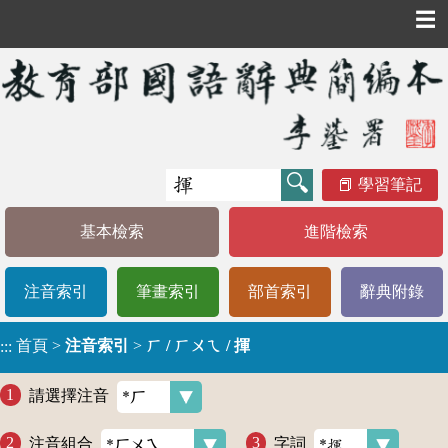
☰
學習筆記
基本檢索
進階檢索
注音索引
筆畫索引
部首索引
辭典附錄
首頁
>
注音索引
>
ㄏ / ㄏㄨㄟ / 揮
:::
請選擇注音
注音組合
字詞