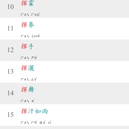
揮
霍
10
ˋ
ㄏㄨㄟ
ㄏㄨㄛ
揮
拳
11
ˊ
ㄏㄨㄟ
ㄑㄩㄢ
揮
手
12
ˇ
ㄏㄨㄟ
ㄕㄡ
揮
灑
13
ˇ
ㄏㄨㄟ
ㄙㄚ
揮
舞
14
ˇ
ㄏㄨㄟ
ㄨ
揮
汗如雨
15
ˋ
ˊ
ˇ
ㄏㄨㄟ
ㄏㄢ
ㄖㄨ
ㄩ