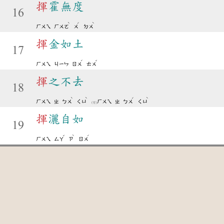
揮
霍無度
16
ˋ
ˊ
ˋ
ㄏㄨㄟ
ㄏㄨㄛ
ㄨ
ㄉㄨ
揮
金如土
17
ˊ
ˇ
ㄏㄨㄟ
ㄐㄧㄣ
ㄖㄨ
ㄊㄨ
揮
之不去
18
ˋ
ˋ
ˊ
ˋ
ㄏㄨㄟ
ㄓ
ㄅㄨ
ㄑㄩ
ㄏㄨㄟ
ㄓ
ㄅㄨ
ㄑㄩ
(變)
揮
灑自如
19
ˇ
ˋ
ˊ
ㄏㄨㄟ
ㄙㄚ
ㄗ
ㄖㄨ