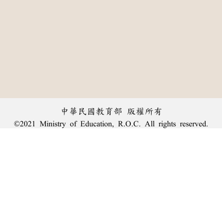
中華民國教育部 版權所有
©2021 Ministry of Education, R.O.C. All rights reserved.
︿
:::
個資法及隱私聲明
|
辭典公眾授權網
|
意見交流
|
網網相連
三峽總院區地址：新北市三峽區三樹路2號、
臺北院區地址：臺北市大安區和平東路一段179號、
回頂端