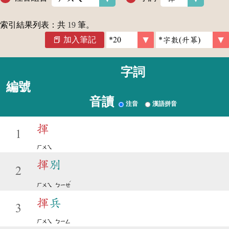
索引結果列表：共
19
筆。
加入筆記
字詞
編號
音讀
注音
漢語拼音
揮
1
ㄏㄨㄟ
揮
別
2
ˊ
ㄏㄨㄟ
ㄅㄧㄝ
揮
兵
3
ㄏㄨㄟ
ㄅㄧㄥ