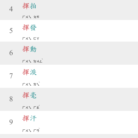
揮
拍
4
ㄏㄨㄟ
ㄆㄞ
揮
發
5
ㄏㄨㄟ
ㄈㄚ
揮
動
6
ˋ
ㄏㄨㄟ
ㄉㄨㄥ
揮
淚
7
ˋ
ㄏㄨㄟ
ㄌㄟ
揮
毫
8
ˊ
ㄏㄨㄟ
ㄏㄠ
揮
汗
9
ˋ
ㄏㄨㄟ
ㄏㄢ