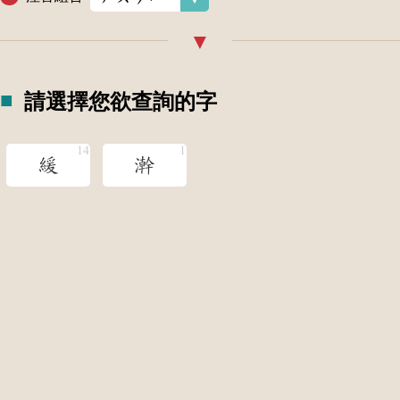
請選擇您欲查詢的字
緩
澣