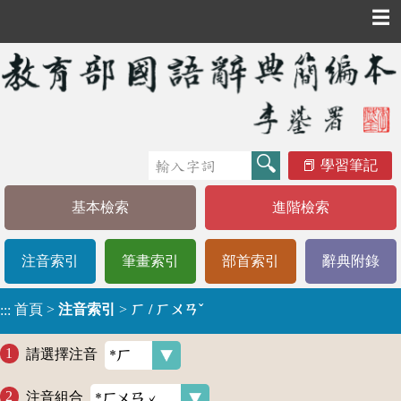
☰
學習筆記
基本檢索
進階檢索
注音索引
筆畫索引
部首索引
辭典附錄
首頁
>
注音索引
>
ㄏ / ㄏㄨㄢˇ
:::
請選擇注音
注音組合