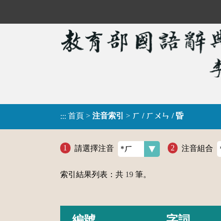
首頁
>
注音索引
>
ㄏ / ㄏㄨㄣ / 昏
:::
請選擇注音
注音組合
索引結果列表：共
19
筆。
編號
字詞