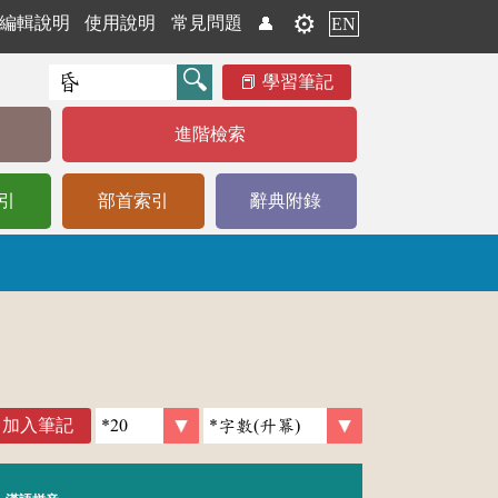
⚙️
編輯說明
使用說明
常見問題
👤
EN
學習筆記
進階檢索
引
部首索引
辭典附錄
加入筆記