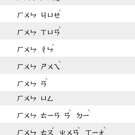
ˊ
ㄏㄨㄣ
ㄐㄩㄝ
ˋ
ㄏㄨㄣ
ㄒㄩㄢ
ˊ
ㄏㄨㄣ
ㄔㄣ
ˋ
ㄏㄨㄣ
ㄕㄨㄟ
ˋ
ㄏㄨㄣ
ㄢ
ㄏㄨㄣ
ㄩㄥ
ˋ
ˋ
ㄏㄨㄣ
ㄊㄧㄢ
ㄢ
ㄉㄧ
ˊ
ˋ
ˋ
ㄏㄨㄣ
ㄊㄡ
ㄓㄨㄢ
ㄒㄧㄤ