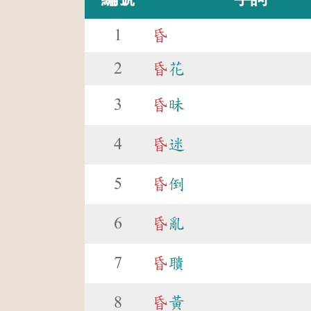
1
昏
2
昏
花
3
昏
昧
4
昏
迷
5
昏
倒
6
昏
亂
7
昏
聵
8
昏
黃