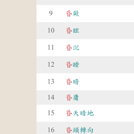
9
昏
厥
10
昏
眩
11
昏
沉
12
昏
睡
13
昏
暗
14
昏
庸
15
昏
天暗地
16
昏
頭轉向