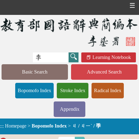
☰
Learning Notebook
Basic Search
Advanced Search
Bopomofo Index
Stroke Index
Radical Index
Appendix
Homepage
>
Bopomofo Index
>
ㄐ / ㄐㄧˋ / 季
:::