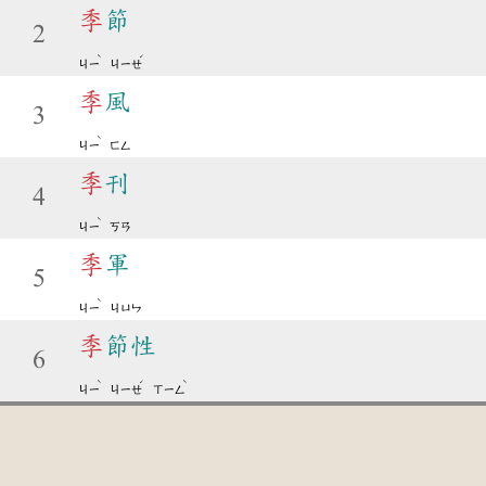
季
節
2
ˋ
ˊ
ㄐㄧ
ㄐㄧㄝ
季
風
3
ˋ
ㄐㄧ
ㄈㄥ
季
刊
4
ˋ
ㄐㄧ
ㄎㄢ
季
軍
5
ˋ
ㄐㄧ
ㄐㄩㄣ
季
節性
6
ˋ
ˊ
ˋ
ㄐㄧ
ㄐㄧㄝ
ㄒㄧㄥ