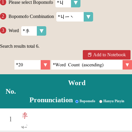
Please select Bopomofo
Bopomofo Combination
Word
Search results total
6
.
Add to Notebook
Word
No.
Pronunciation
Bopomofo
Hanyu Pinyin
季
1
ˋ
ㄐㄧ