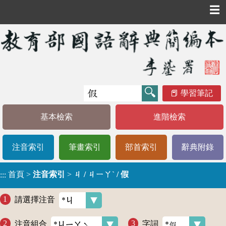
☰
學習筆記
基本檢索
進階檢索
注音索引
筆畫索引
部首索引
辭典附錄
首頁
>
注音索引
>
ㄐ / ㄐㄧㄚˋ / 假
:::
請選擇注音
注音組合
字詞