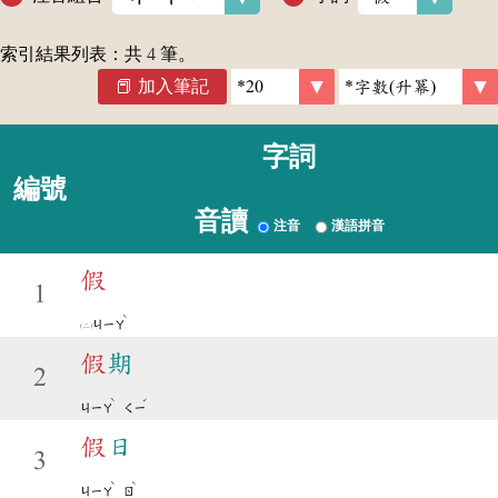
索引結果列表：共
4
筆。
加入筆記
字詞
編號
音讀
注音
漢語拼音
假
1
ˋ
ㄐㄧㄚ
假
期
2
ˋ
ˊ
ㄐㄧㄚ
ㄑㄧ
假
日
3
ˋ
ˋ
ㄐㄧㄚ
ㄖ