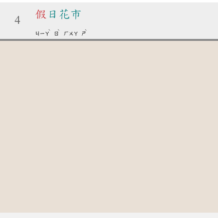
假
日花市
4
ˋ
ˋ
ˋ
ㄐㄧㄚ
ㄖ
ㄏㄨㄚ
ㄕ