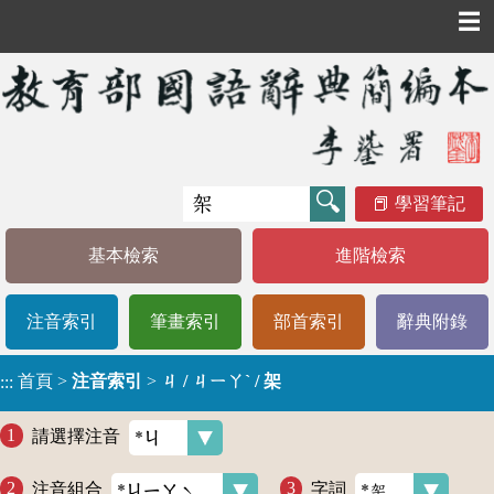
☰
學習筆記
基本檢索
進階檢索
注音索引
筆畫索引
部首索引
辭典附錄
首頁
>
注音索引
>
ㄐ / ㄐㄧㄚˋ / 架
:::
請選擇注音
注音組合
字詞