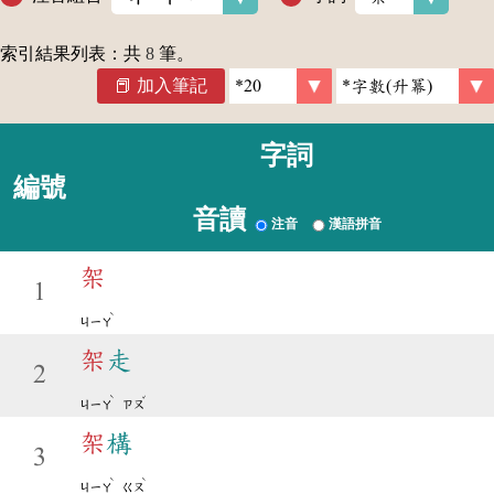
索引結果列表：共
8
筆。
加入筆記
字詞
編號
音讀
注音
漢語拼音
架
1
ˋ
ㄐㄧㄚ
架
走
2
ˋ
ˇ
ㄐㄧㄚ
ㄗㄡ
架
構
3
ˋ
ˋ
ㄐㄧㄚ
ㄍㄡ