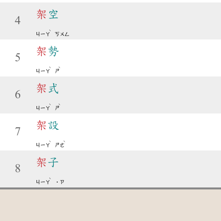
架
空
4
ˋ
ㄐㄧㄚ
ㄎㄨㄥ
架
勢
5
ˋ
ˋ
ㄐㄧㄚ
ㄕ
架
式
6
ˋ
ˋ
ㄐㄧㄚ
ㄕ
架
設
7
ˋ
ˋ
ㄐㄧㄚ
ㄕㄜ
架
子
8
ˋ
ㄐㄧㄚ
˙ㄗ