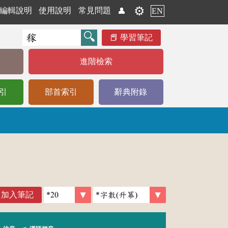
⚙️
編輯說明
使用說明
常見問題
👤
EN
學習筆記
進階檢索
引
部首索引
辭典附錄
加入筆記