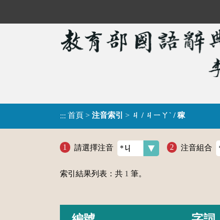
首頁
>
注音索引
>
ㄐ / ㄐㄧㄚˋ / 稼
:::
請選擇注音
注音組合
索引結果列表：共
1
筆。
編號
字詞