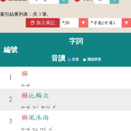
索引結果列表：共
3
筆。
加入筆記
字詞
編號
音讀
注音
漢語拼音
櫛
1
ˊ
ㄐㄧㄝ
櫛
比鱗次
2
ˊ
ˋ
ˊ
ˋ
ㄐㄧㄝ
ㄅㄧ
ㄌㄧㄣ
ㄘ
櫛
風沐雨
3
ˊ
ˋ
ˇ
ㄐㄧㄝ
ㄈㄥ
ㄇㄨ
ㄩ