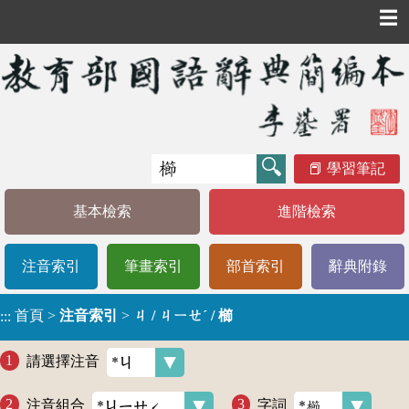
☰
學習筆記
基本檢索
進階檢索
注音索引
筆畫索引
部首索引
辭典附錄
首頁
>
注音索引
>
ㄐ / ㄐㄧㄝˊ / 櫛
:::
請選擇注音
注音組合
字詞