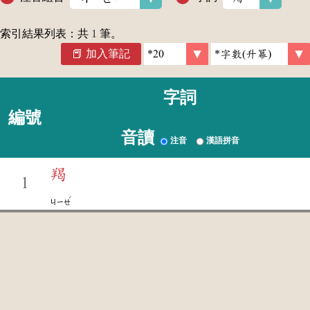
索引結果列表：共
1
筆。
加入筆記
字詞
編號
音讀
注音
漢語拼音
羯
1
ˊ
ㄐㄧㄝ