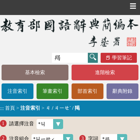
☰
學習筆記
基本檢索
進階檢索
注音索引
筆畫索引
部首索引
辭典附錄
首頁
>
注音索引
>
ㄐ / ㄐㄧㄝˊ / 羯
:::
請選擇注音
注音組合
字詞