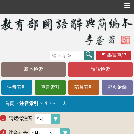
☰
學習筆記
基本檢索
進階檢索
注音索引
筆畫索引
部首索引
辭典附錄
首頁
>
注音索引
>
ㄐ / ㄐㄧㄝˋ
:::
請選擇注音
注音組合