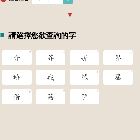
請選擇您欲查詢的字
介
芥
疥
界
蚧
戒
誡
屆
借
藉
解