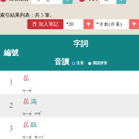
索引結果列表：共
5
筆。
加入筆記
字詞
編號
音讀
注音
漢語拼音
屆
1
ˋ
ㄐㄧㄝ
屆
滿
2
ˋ
ˇ
ㄐㄧㄝ
ㄇㄢ
屆
臨
3
ˋ
ˊ
ㄐㄧㄝ
ㄌㄧㄣ