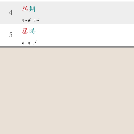
屆
期
4
ˋ
ˊ
ㄐㄧㄝ
ㄑㄧ
屆
時
5
ˋ
ˊ
ㄐㄧㄝ
ㄕ