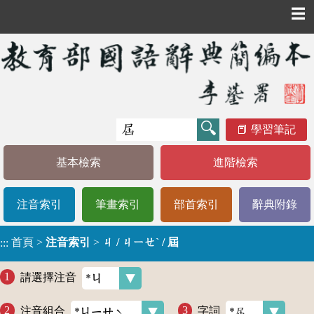
☰
學習筆記
基本檢索
進階檢索
注音索引
筆畫索引
部首索引
辭典附錄
首頁
>
注音索引
>
ㄐ / ㄐㄧㄝˋ / 屆
:::
請選擇注音
注音組合
字詞