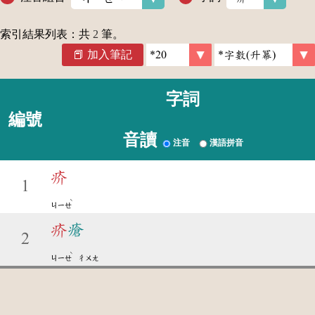
索引結果列表：共
2
筆。
加入筆記
字詞
編號
音讀
注音
漢語拼音
疥
1
ˋ
ㄐㄧㄝ
疥
瘡
2
ˋ
ㄐㄧㄝ
ㄔㄨㄤ