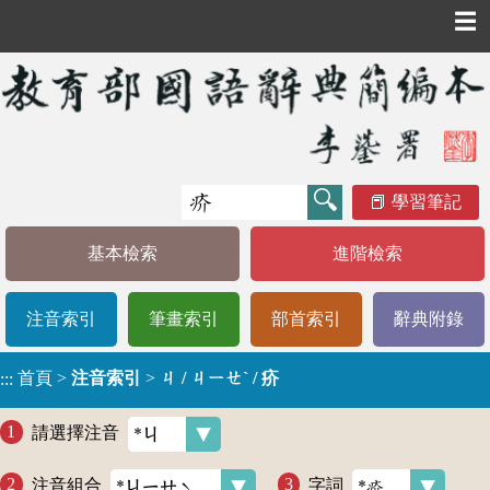
☰
學習筆記
基本檢索
進階檢索
注音索引
筆畫索引
部首索引
辭典附錄
首頁
>
注音索引
>
ㄐ / ㄐㄧㄝˋ / 疥
:::
請選擇注音
注音組合
字詞