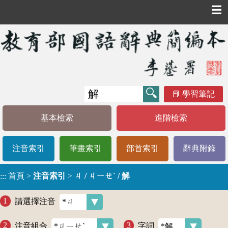
☰
學習筆記
基本檢索
進階檢索
注音索引
筆畫索引
部首索引
辭典附錄
首頁
>
注音索引
>
ㄐ / ㄐㄧㄝˋ / 解
:::
請選擇注音
注音組合
字詞