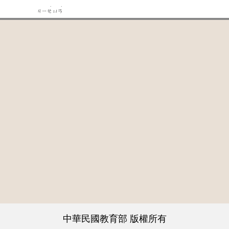
ˋ
ˊ
ㄐㄧㄝ
ㄩㄢ
中華民國教育部 版權所有