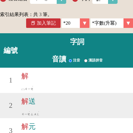
索引結果列表：共
3
筆。
加入筆記
字詞
編號
音讀
注音
漢語拼音
解
1
ˋ
ㄐㄧㄝ
解
送
2
ˋ
ˋ
ㄐㄧㄝ
ㄙㄨㄥ
解
元
3