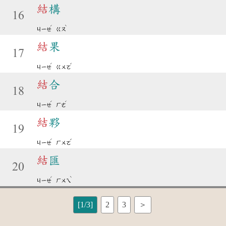
結
構
16
ˊ
ˋ
ㄐㄧㄝ
ㄍㄡ
結
果
17
ˊ
ˇ
ㄐㄧㄝ
ㄍㄨㄛ
結
合
18
ˊ
ˊ
ㄐㄧㄝ
ㄏㄜ
結
夥
19
ˊ
ˇ
ㄐㄧㄝ
ㄏㄨㄛ
結
匯
20
ˊ
ˋ
ㄐㄧㄝ
ㄏㄨㄟ
[1/3]
2
3
＞