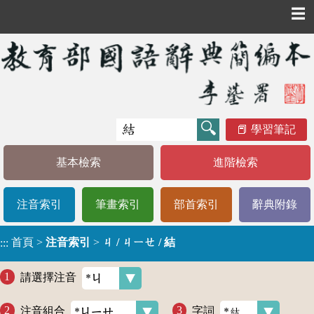
☰
學習筆記
基本檢索
進階檢索
注音索引
筆畫索引
部首索引
辭典附錄
首頁
>
注音索引
>
ㄐ / ㄐㄧㄝ / 結
:::
請選擇注音
注音組合
字詞