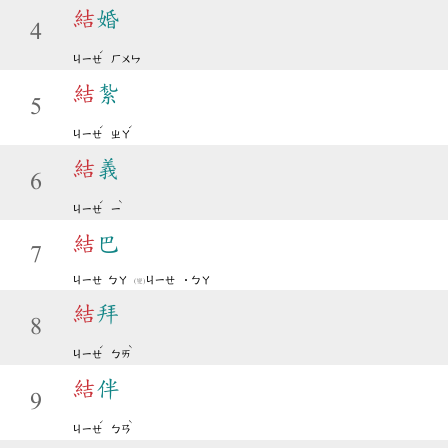
結
婚
4
ˊ
ㄐㄧㄝ
ㄏㄨㄣ
結
紮
5
ˊ
ˊ
ㄐㄧㄝ
ㄓㄚ
結
義
6
ˊ
ˋ
ㄐㄧㄝ
ㄧ
結
巴
7
ㄐㄧㄝ
ㄅㄚ
ㄐㄧㄝ
˙ㄅㄚ
(變)
結
拜
8
ˊ
ˋ
ㄐㄧㄝ
ㄅㄞ
結
伴
9
ˊ
ˋ
ㄐㄧㄝ
ㄅㄢ