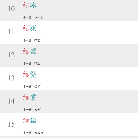
結
冰
10
ˊ
ㄐㄧㄝ
ㄅㄧㄥ
結
膜
11
ˊ
ˊ
ㄐㄧㄝ
ㄇㄛ
結
盟
12
ˊ
ˊ
ㄐㄧㄝ
ㄇㄥ
結
髮
13
ˊ
ˇ
ㄐㄧㄝ
ㄈㄚ
結
黨
14
ˊ
ˇ
ㄐㄧㄝ
ㄉㄤ
結
論
15
ˊ
ˋ
ㄐㄧㄝ
ㄌㄨㄣ