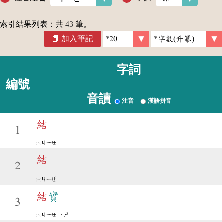
索引結果列表：共
43
筆。
加入筆記
字詞
編號
音讀
注音
漢語拼音
結
1
ㄐㄧㄝ
結
2
ˊ
ㄐㄧㄝ
結
實
3
ㄐㄧㄝ
˙ㄕ