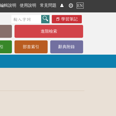
⚙️
編輯說明
使用說明
常見問題
👤
EN
學習筆記
進階檢索
引
部首索引
辭典附錄