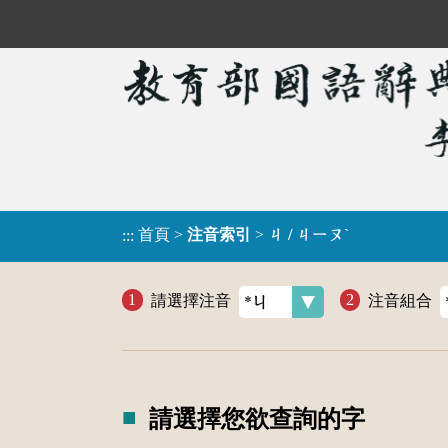
首頁
>
注音索引
>
ㄐ / ㄐㄧㄡˋ
:::
請選擇注音
注音組合
請選擇您欲查詢的字