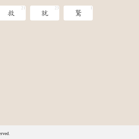
救
就
鷲
erved.