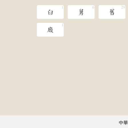
臼
舅
舊
廄
中華