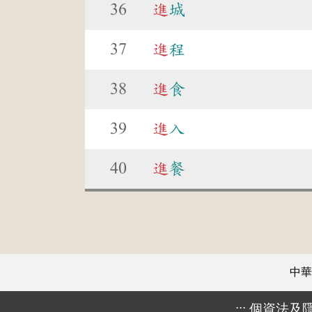
36
進
城
37
進
程
38
進
食
39
進
入
40
進
餐
中華
:::
個資法及