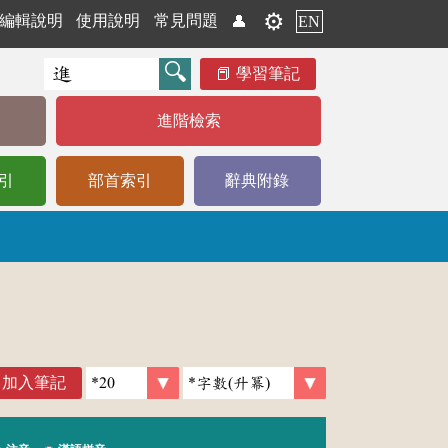
⚙️
編輯說明
使用說明
常見問題
👤
EN
學習筆記
進階檢索
引
部首索引
辭典附錄
加入筆記