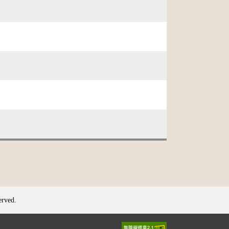
erved.