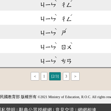
ˋ
ˊ
ㄐㄧㄣ
ㄔㄥ
ˋ
ˊ
ㄐㄧㄣ
ㄔㄥ
ˋ
ˊ
ㄐㄧㄣ
ㄕ
ˋ
ˋ
ㄐㄧㄣ
ㄖㄨ
ˋ
ㄐㄧㄣ
ㄘㄢ
＜
1
[2/3]
3
＞
民國教育部 版權所有
©2021 Ministry of Education, R.O.C. All rights res
隱私聲明
|
辭典公眾授權網
|
意見交流
|
網網相連