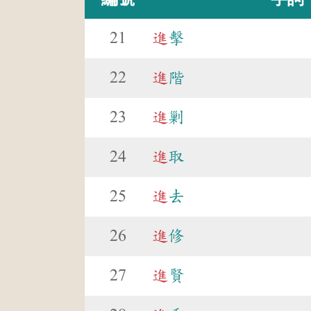
21
進
擊
22
進
階
23
進
剿
24
進
取
25
進
去
26
進
修
27
進
賢