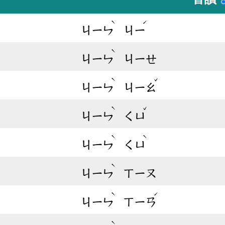
ˋ
ˊ
ㄐㄧㄣ
ㄐㄧ
ˋ
ㄐㄧㄣ
ㄐㄧㄝ
ˋ
ˇ
ㄐㄧㄣ
ㄐㄧㄠ
ˋ
ˇ
ㄐㄧㄣ
ㄑㄩ
ˋ
ˋ
ㄐㄧㄣ
ㄑㄩ
ˋ
ㄐㄧㄣ
ㄒㄧㄡ
ˋ
ˊ
ㄐㄧㄣ
ㄒㄧㄢ
ˋ