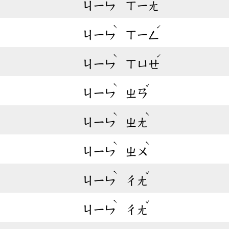
ㄐㄧㄣ
ㄒㄧㄤ
ˋ
ˊ
ㄐㄧㄣ
ㄒㄧㄥ
ˋ
ˊ
ㄐㄧㄣ
ㄒㄩㄝ
ˋ
ˇ
ㄐㄧㄣ
ㄓㄢ
ˋ
ˋ
ㄐㄧㄣ
ㄓㄤ
ˋ
ˋ
ㄐㄧㄣ
ㄓㄨ
ˋ
ˇ
ㄐㄧㄣ
ㄔㄤ
ˋ
ˇ
ㄐㄧㄣ
ㄔㄤ