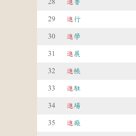
28
進
香
29
進
行
30
進
學
31
進
展
32
進
帳
33
進
駐
34
進
場
35
進
廠