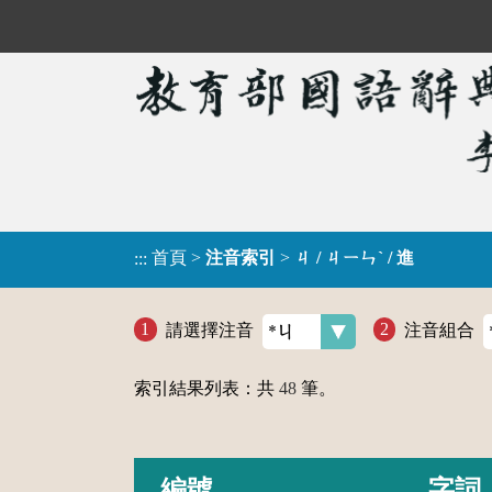
首頁
>
注音索引
>
ㄐ / ㄐㄧㄣˋ / 進
:::
請選擇注音
注音組合
索引結果列表：共
48
筆。
編號
字詞