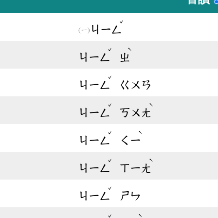
ˇ
ㄐㄧㄥ
ˇ
ˋ
ㄐㄧㄥ
ㄓ
ˇ
ㄐㄧㄥ
ㄍㄨㄢ
ˇ
ˋ
ㄐㄧㄥ
ㄎㄨㄤ
ˇ
ˋ
ㄐㄧㄥ
ㄑㄧ
ˇ
ˋ
ㄐㄧㄥ
ㄒㄧㄤ
ˇ
ㄐㄧㄥ
ㄕㄣ
ˇ
ˋ