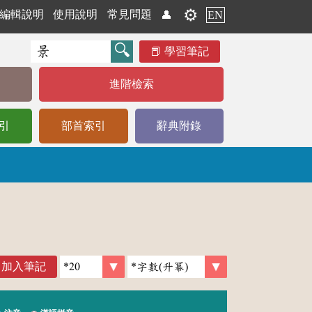
⚙️
編輯說明
使用說明
常見問題
👤
EN
學習筆記
進階檢索
引
部首索引
辭典附錄
加入筆記