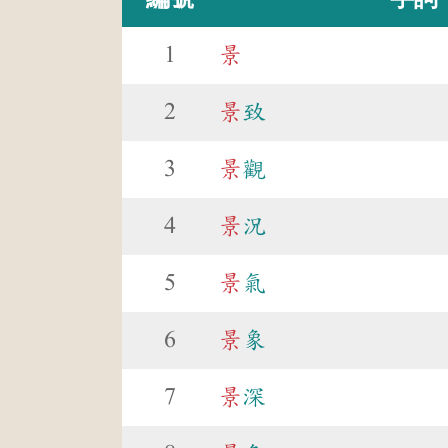
1
景
2
景
致
3
景
觀
4
景
況
5
景
氣
6
景
象
7
景
深