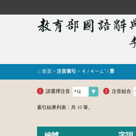
首頁
>
注音索引
>
ㄐ / ㄐㄧㄥˇ / 景
:::
請選擇注音
注音組合
索引結果列表：共
10
筆。
編號
字詞