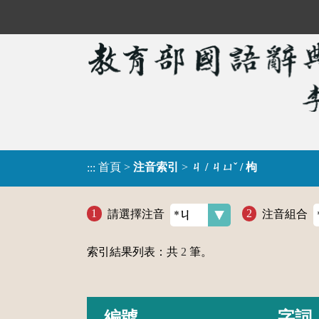
首頁
>
注音索引
>
ㄐ / ㄐㄩˇ / 枸
:::
請選擇注音
注音組合
索引結果列表：共
2
筆。
編號
字詞