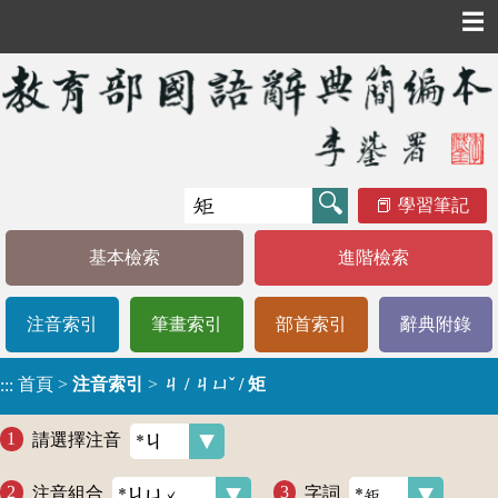
☰
學習筆記
基本檢索
進階檢索
注音索引
筆畫索引
部首索引
辭典附錄
首頁
>
注音索引
>
ㄐ / ㄐㄩˇ / 矩
:::
請選擇注音
注音組合
字詞