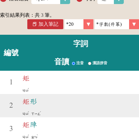
索引結果列表：共
3
筆。
加入筆記
字詞
編號
音讀
注音
漢語拼音
矩
1
ˇ
ㄐㄩ
矩
形
2
ˇ
ˊ
ㄐㄩ
ㄒㄧㄥ
矩
陣
3
ˇ
ˋ
ㄐㄩ
ㄓㄣ