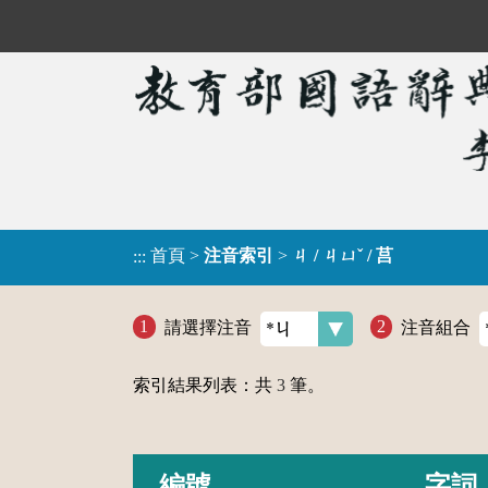
首頁
>
注音索引
>
ㄐ / ㄐㄩˇ / 莒
:::
請選擇注音
注音組合
索引結果列表：共
3
筆。
編號
字詞