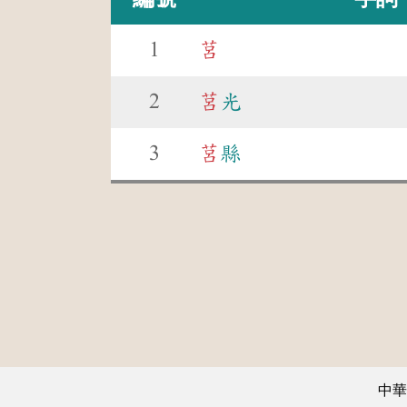
1
莒
2
莒
光
3
莒
縣
中華