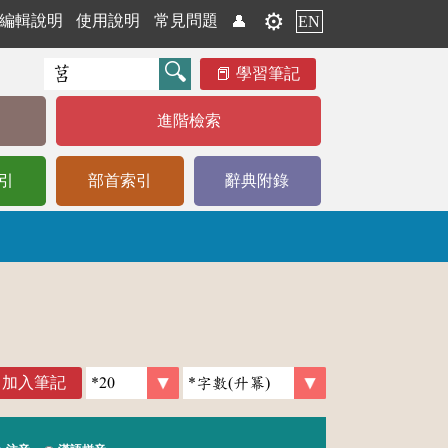
⚙️
編輯說明
使用說明
常見問題
👤
EN
學習筆記
進階檢索
引
部首索引
辭典附錄
加入筆記