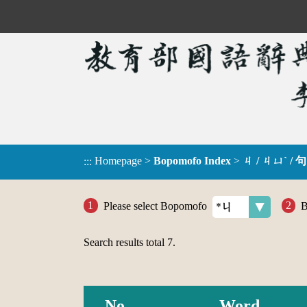
Homepage
>
Bopomofo Index
>
ㄐ / ㄐㄩˋ / 句
:::
Please select Bopomofo
B
Search results total
7
.
No.
Word