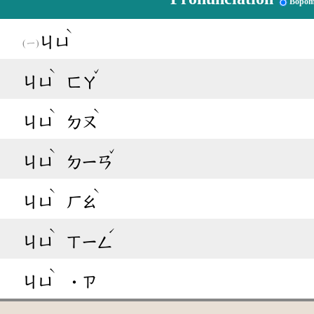
Bopom
ˋ
ㄐㄩ
ˋ
ˇ
ㄐㄩ
ㄈㄚ
ˋ
ˋ
ㄐㄩ
ㄉㄡ
ˋ
ˇ
ㄐㄩ
ㄉㄧㄢ
ˋ
ˋ
ㄐㄩ
ㄏㄠ
ˋ
ˊ
ㄐㄩ
ㄒㄧㄥ
ˋ
ㄐㄩ
˙ㄗ