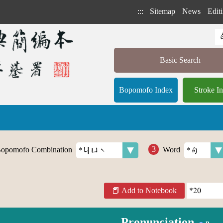
:::
Sitemap
News
Editi
Basic Search
Bopomofo Index
Stroke I
opomofo Combination
Word
Add to Notebook
Pronunciation