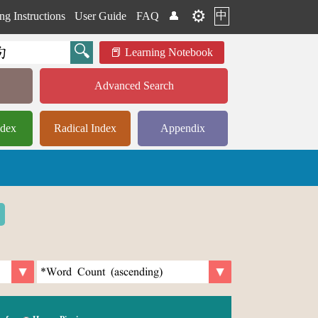
⚙️
中
ng Instructions
User Guide
FAQ
👤
Learning Notebook
Advanced Search
ndex
Radical Index
Appendix