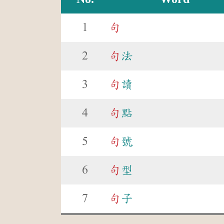
1
句
2
句
法
3
句
讀
4
句
點
5
句
號
6
句
型
7
句
子