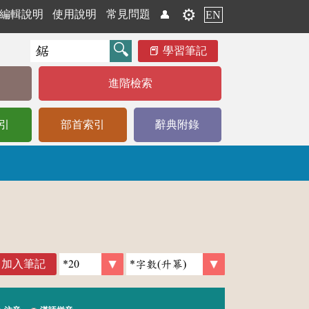
⚙️
編輯說明
使用說明
常見問題
👤
EN
學習筆記
進階檢索
引
部首索引
辭典附錄
加入筆記