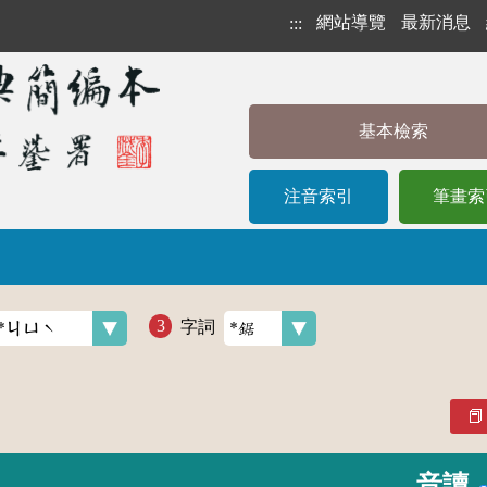
網站導覽
最新消息
:::
基本檢索
注音索引
筆畫索
字詞
音讀