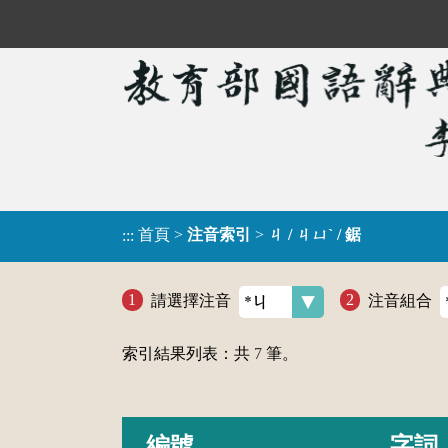
首頁
>
注音索引
>
ㄐ / ㄐㄩˋ / 鋸
:::
請選擇注音
注音組合
索引結果列表：共
7
筆。
編號
字詞