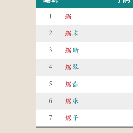
1
鋸
2
鋸
末
3
鋸
斷
4
鋸
琴
5
鋸
齒
6
鋸
床
7
鋸
子