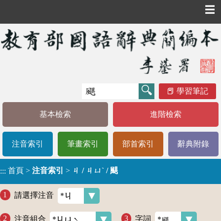
☰
學習筆記
基本檢索
進階檢索
注音索引
筆畫索引
部首索引
辭典附錄
首頁
>
注音索引
>
ㄐ / ㄐㄩˋ / 颶
:::
請選擇注音
注音組合
字詞