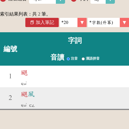
索引結果列表：共
2
筆。
加入筆記
字詞
編號
音讀
注音
漢語拼音
颶
1
ˋ
ㄐㄩ
颶
風
2
ˋ
ㄐㄩ
ㄈㄥ