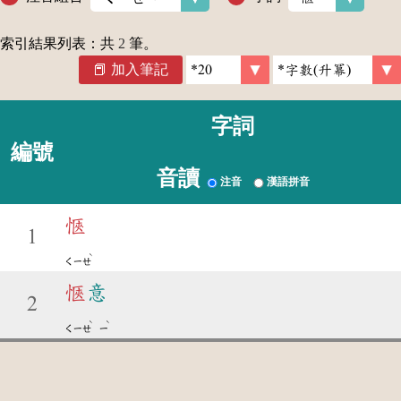
索引結果列表：共
2
筆。
加入筆記
字詞
編號
音讀
注音
漢語拼音
愜
1
ˋ
ㄑㄧㄝ
愜
意
2
ˋ
ˋ
ㄑㄧㄝ
ㄧ