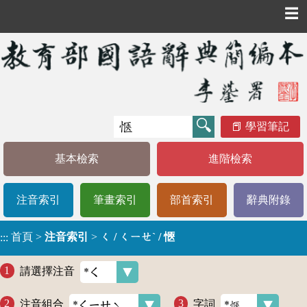
☰
學習筆記
基本檢索
進階檢索
注音索引
筆畫索引
部首索引
辭典附錄
首頁
>
注音索引
>
ㄑ / ㄑㄧㄝˋ / 愜
:::
請選擇注音
注音組合
字詞