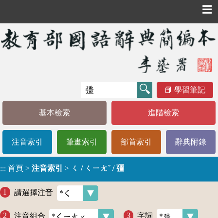
☰
學習筆記
基本檢索
進階檢索
注音索引
筆畫索引
部首索引
辭典附錄
首頁
>
注音索引
>
ㄑ / ㄑㄧㄤˇ / 彊
:::
請選擇注音
注音組合
字詞