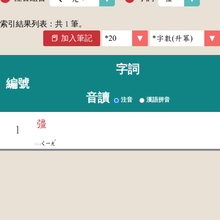
索引結果列表：共
1
筆。
加入筆記
字詞
編號
音讀
注音
漢語拼音
彊
1
ˇ
ㄑㄧㄤ