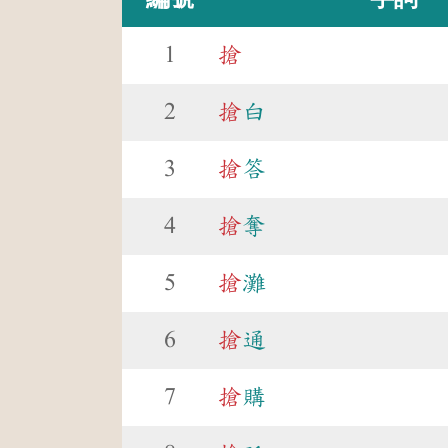
1
搶
2
搶
白
3
搶
答
4
搶
奪
5
搶
灘
6
搶
通
7
搶
購