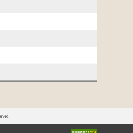
erved.