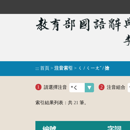
首頁
>
注音索引
>
ㄑ / ㄑㄧㄤˇ / 搶
:::
請選擇注音
注音組合
索引結果列表：共
21
筆。
編號
字詞