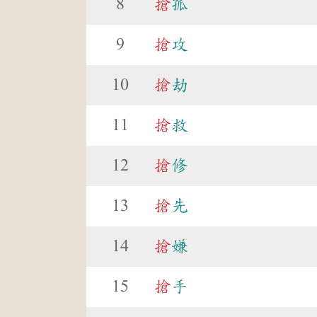
8
搶
孤
9
搶
攻
10
搶
劫
11
搶
救
12
搶
修
13
搶
先
14
搶
嫌
15
搶
手