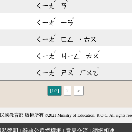
ˇ
ˋ
ㄑㄧㄤ
ㄢ
ˇ
ˇ
ㄑㄧㄤ
ㄧㄢ
ˇ
ㄑㄧㄤ
ㄈㄥ
˙ㄊㄡ
ˇ
ˋ
ˊ
ㄑㄧㄤ
ㄐㄧㄥ
ㄊㄡ
ˇ
ˇ
ˋ
ㄑㄧㄤ
ㄕㄡ
ㄏㄨㄛ
[1/2]
2
＞
民國教育部 版權所有
©2021 Ministry of Education, R.O.C. All rights res
隱私聲明
|
辭典公眾授權網
|
意見交流
|
網網相連