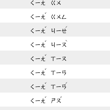
ㄑㄧㄤ
ㄍㄨ
ˇ
ㄑㄧㄤ
ㄍㄨㄥ
ˇ
ˊ
ㄑㄧㄤ
ㄐㄧㄝ
ˇ
ˋ
ㄑㄧㄤ
ㄐㄧㄡ
ˇ
ㄑㄧㄤ
ㄒㄧㄡ
ˇ
ㄑㄧㄤ
ㄒㄧㄢ
ˇ
ˊ
ㄑㄧㄤ
ㄒㄧㄢ
ˇ
ˇ
ㄑㄧㄤ
ㄕㄡ