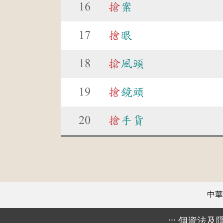
16
搶
案
17
搶
眼
18
搶
風頭
19
搶
鏡頭
20
搶
手貨
中華
:::
個資法及