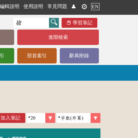
⚙️
編輯說明
使用說明
常見問題
👤
EN
學習筆記
進階檢索
引
部首索引
辭典附錄
加入筆記