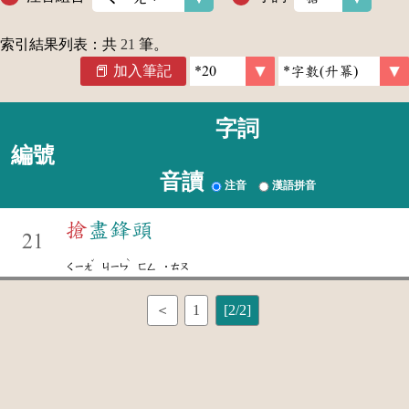
索引結果列表：共
21
筆。
加入筆記
字詞
編號
音讀
注音
漢語拼音
搶
盡鋒頭
21
ˇ
ˋ
ㄑㄧㄤ
ㄐㄧㄣ
ㄈㄥ
˙ㄊㄡ
＜
1
[2/2]