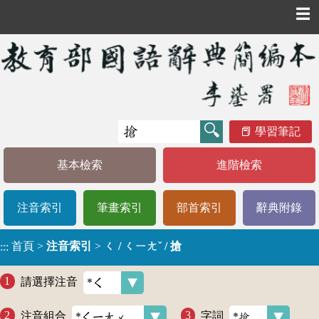
☰
學習筆記
基本檢索
進階檢索
注音索引
筆畫索引
部首索引
辭典附錄
首頁
>
注音索引
>
ㄑ / ㄑㄧㄤˇ / 搶
:::
請選擇注音
注音組合
字詞