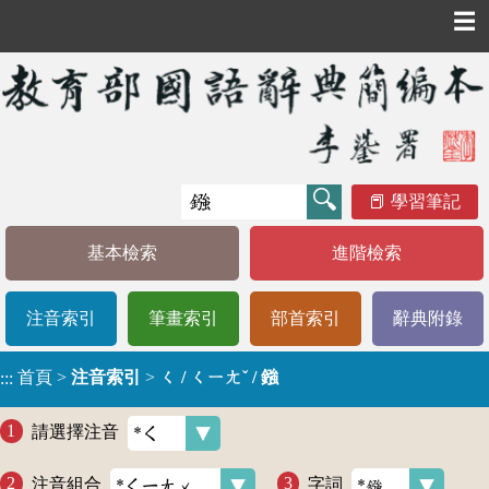
☰
學習筆記
基本檢索
進階檢索
注音索引
筆畫索引
部首索引
辭典附錄
首頁
>
注音索引
>
ㄑ / ㄑㄧㄤˇ / 鏹
:::
請選擇注音
注音組合
字詞