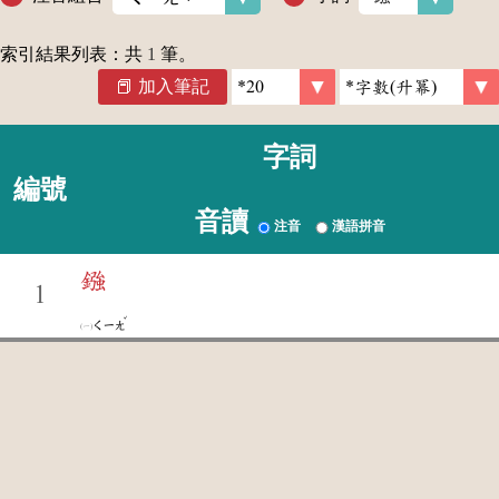
索引結果列表：共
1
筆。
加入筆記
字詞
編號
音讀
注音
漢語拼音
鏹
1
ˇ
ㄑㄧㄤ