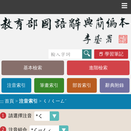
☰
學習筆記
基本檢索
進階檢索
注音索引
筆畫索引
部首索引
辭典附錄
首頁
>
注音索引
>
ㄑ / ㄑㄧㄥˊ
:::
請選擇注音
注音組合