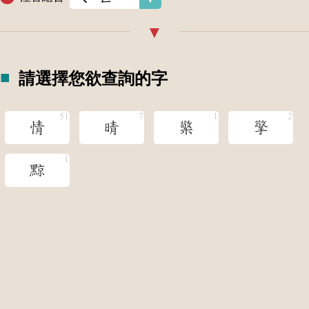
請選擇您欲查詢的字
情
晴
檠
擎
黥