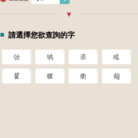
請選擇您欲查詢的字
劬
鴝
渠
璩
瞿
臞
衢
麴