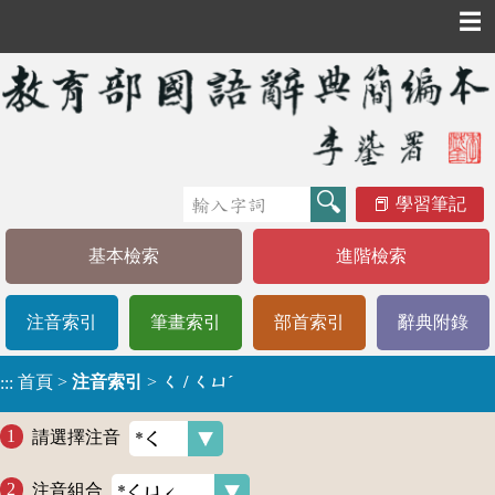
☰
學習筆記
基本檢索
進階檢索
注音索引
筆畫索引
部首索引
辭典附錄
首頁
>
注音索引
>
ㄑ / ㄑㄩˊ
:::
請選擇注音
注音組合