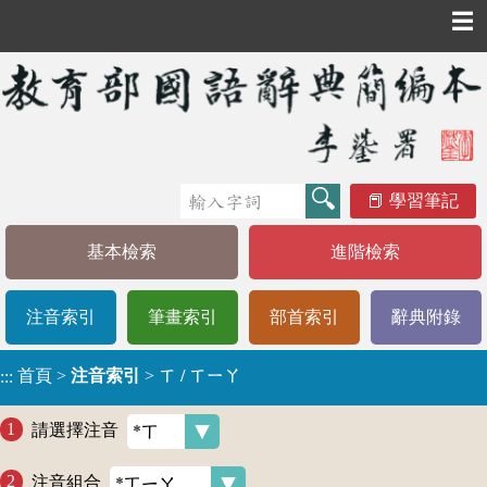
☰
學習筆記
基本檢索
進階檢索
注音索引
筆畫索引
部首索引
辭典附錄
首頁
>
注音索引
>
ㄒ / ㄒㄧㄚ
:::
請選擇注音
注音組合