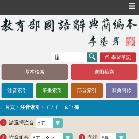
☰
學習筆記
基本檢索
進階檢索
注音索引
筆畫索引
部首索引
辭典附錄
首頁
>
注音索引
>
ㄒ / ㄒㄧㄠˇ / 篠
:::
請選擇注音
注音組合
字詞