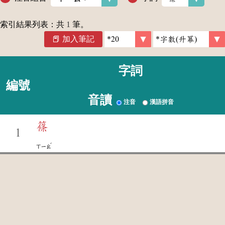
索引結果列表：共
1
筆。
加入筆記
字詞
編號
音讀
注音
漢語拼音
篠
1
ˇ
ㄒㄧㄠ