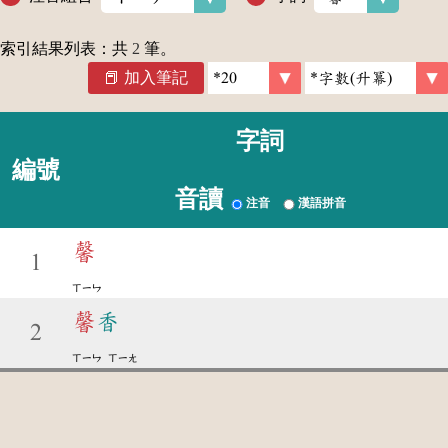
索引結果列表：共
2
筆。
加入筆記
字詞
編號
音讀
注音
漢語拼音
馨
1
ㄒㄧㄣ
馨
香
2
ㄒㄧㄣ
ㄒㄧㄤ