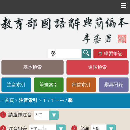
☰
學習筆記
基本檢索
進階檢索
注音索引
筆畫索引
部首索引
辭典附錄
首頁
>
注音索引
>
ㄒ / ㄒㄧㄣ / 馨
:::
請選擇注音
注音組合
字詞