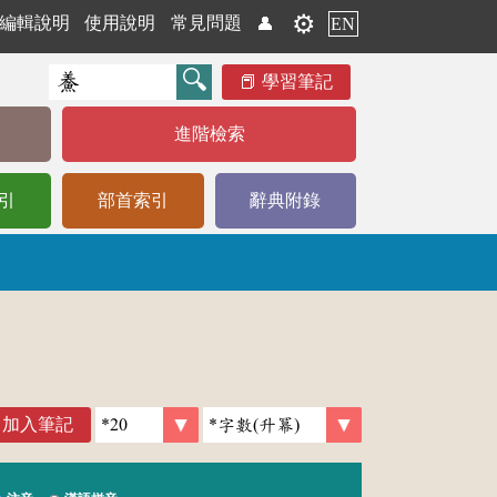
⚙️
編輯說明
使用說明
常見問題
👤
EN
學習筆記
進階檢索
引
部首索引
辭典附錄
加入筆記