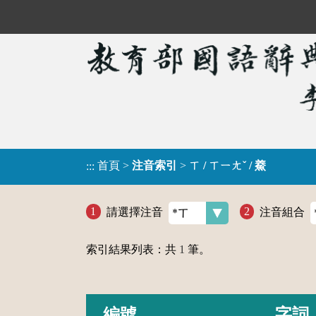
首頁
>
注音索引
>
ㄒ / ㄒㄧㄤˇ / 鯗
:::
請選擇注音
注音組合
索引結果列表：共
1
筆。
編號
字詞