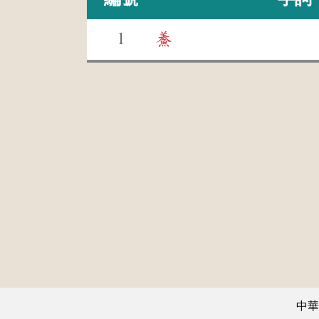
1
鯗
中華