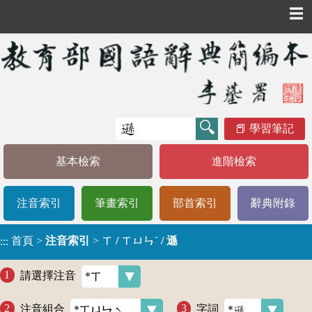
☰
學習筆記
基本檢索
進階檢索
注音索引
筆畫索引
部首索引
辭典附錄
首頁
>
注音索引
>
ㄒ / ㄒㄩㄣˋ / 遜
:::
請選擇注音
注音組合
字詞