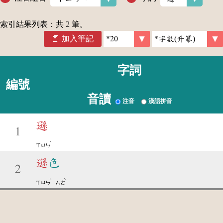
索引結果列表：共
2
筆。
加入筆記
字詞
編號
音讀
注音
漢語拼音
遜
1
ˋ
ㄒㄩㄣ
遜
色
2
ˋ
ˋ
ㄒㄩㄣ
ㄙㄜ