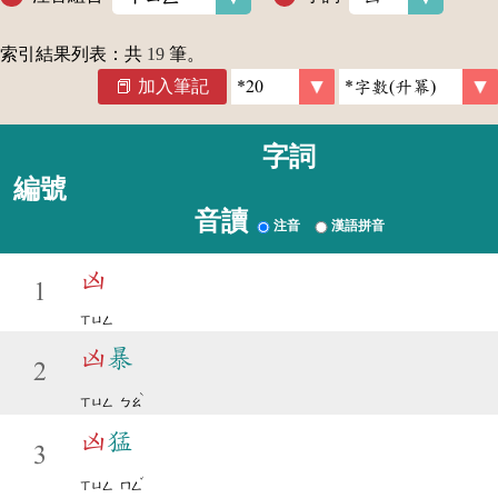
索引結果列表：共
19
筆。
加入筆記
字詞
編號
音讀
注音
漢語拼音
凶
1
ㄒㄩㄥ
凶
暴
2
ˋ
ㄒㄩㄥ
ㄅㄠ
凶
猛
3
ˇ
ㄒㄩㄥ
ㄇㄥ