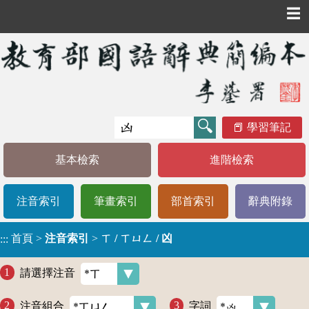
☰
學習筆記
基本檢索
進階檢索
注音索引
筆畫索引
部首索引
辭典附錄
首頁
>
注音索引
>
ㄒ / ㄒㄩㄥ / 凶
:::
請選擇注音
注音組合
字詞