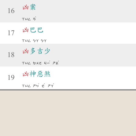
凶
案
16
ˋ
ㄒㄩㄥ
ㄢ
凶
巴巴
17
ㄒㄩㄥ
ㄅㄚ
ㄅㄚ
凶
多吉少
18
ˊ
ˇ
ㄒㄩㄥ
ㄉㄨㄛ
ㄐㄧ
ㄕㄠ
凶
神惡煞
19
ˊ
ˋ
ˋ
ㄒㄩㄥ
ㄕㄣ
ㄜ
ㄕㄚ