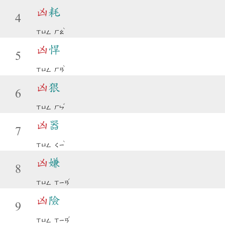
凶
耗
4
ˋ
ㄒㄩㄥ
ㄏㄠ
凶
悍
5
ˋ
ㄒㄩㄥ
ㄏㄢ
凶
狠
6
ˇ
ㄒㄩㄥ
ㄏㄣ
凶
器
7
ˋ
ㄒㄩㄥ
ㄑㄧ
凶
嫌
8
ˊ
ㄒㄩㄥ
ㄒㄧㄢ
凶
險
9
ˇ
ㄒㄩㄥ
ㄒㄧㄢ