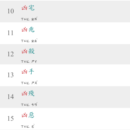
凶
宅
10
ˊ
ㄒㄩㄥ
ㄓㄞ
凶
兆
11
ˋ
ㄒㄩㄥ
ㄓㄠ
凶
殺
12
ㄒㄩㄥ
ㄕㄚ
凶
手
13
ˇ
ㄒㄩㄥ
ㄕㄡ
凶
殘
14
ˊ
ㄒㄩㄥ
ㄘㄢ
凶
惡
15
ˋ
ㄒㄩㄥ
ㄜ