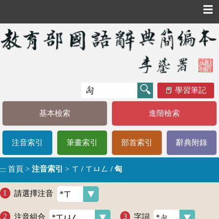
☰
學習筆記
基本檢索
進階檢索
注音索引
筆畫索引
部首索引
辭典附錄
首頁
>
注音索引
>
ㄒ / ㄒㄩㄥ / 匈
:::
請選擇注音
注音組合
字詞