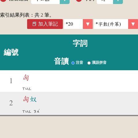
索引結果列表：共
2
筆。
加入筆記
字詞
編號
音讀
注音
漢語拼音
匈
1
ㄒㄩㄥ
匈
奴
2
ˊ
ㄒㄩㄥ
ㄋㄨ