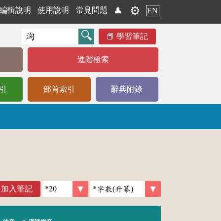
⚙️
編輯說明
使用說明
常見問題
👤
EN
學習筆記
進階檢索
引
部首索引
辭典附錄
加入筆記