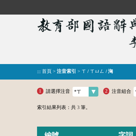
首頁
>
注音索引
>
ㄒ / ㄒㄩㄥ / 洶
:::
請選擇注音
注音組合
索引結果列表：共
3
筆。
編號
字詞