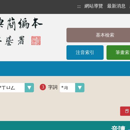
網站導覽
最新消息
:::
基本檢索
注音索引
筆畫索
字詞
音讀