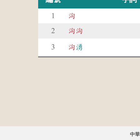
1
洶
2
洶
洶
3
洶
湧
中華