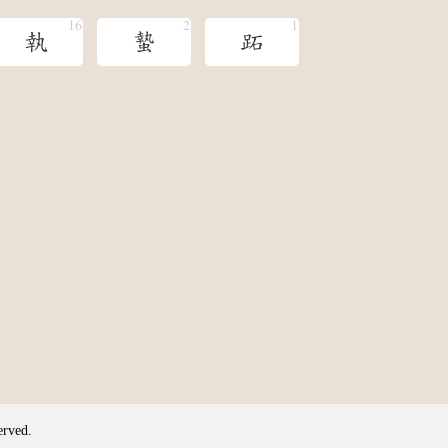
執
蟄
跖
erved.