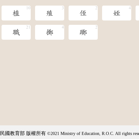
植
殖
侄
姪
職
擲
躑
民國教育部 版權所有
©2021 Ministry of Education, R.O.C. All rights res