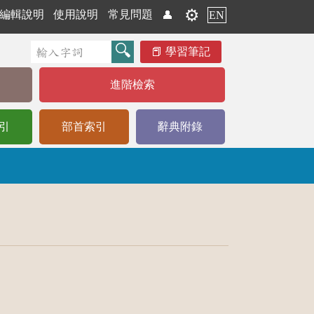
⚙️
編輯說明
使用說明
常見問題
👤
EN
學習筆記
進階檢索
引
部首索引
辭典附錄