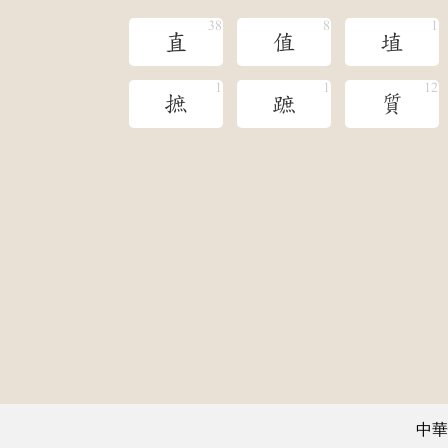
直
值
埴
摭
蹠
質
中華