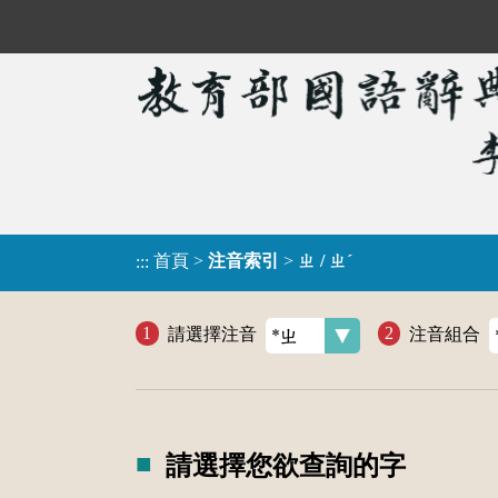
首頁
>
注音索引
>
ㄓ / ㄓˊ
:::
請選擇注音
注音組合
請選擇您欲查詢的字