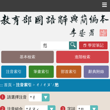
☰
學習筆記
基本檢索
進階檢索
注音索引
筆畫索引
部首索引
辭典附錄
首頁
>
注音索引
>
ㄔ / ㄔㄡˊ / 愁
:::
請選擇注音
注音組合
字詞