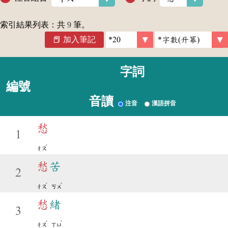
索引結果列表：共
9
筆。
加入筆記
字詞
編號
音讀
注音
漢語拼音
愁
1
ˊ
ㄔㄡ
愁
苦
2
ˊ
ˇ
ㄔㄡ
ㄎㄨ
愁
緒
3
ˊ
ˋ
ㄔㄡ
ㄒㄩ