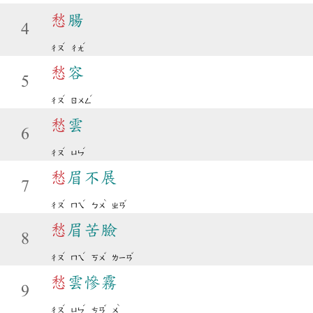
愁
腸
4
ˊ
ˊ
ㄔㄡ
ㄔㄤ
愁
容
5
ˊ
ˊ
ㄔㄡ
ㄖㄨㄥ
愁
雲
6
ˊ
ˊ
ㄔㄡ
ㄩㄣ
愁
眉不展
7
ˊ
ˊ
ˋ
ˇ
ㄔㄡ
ㄇㄟ
ㄅㄨ
ㄓㄢ
愁
眉苦臉
8
ˊ
ˊ
ˇ
ˇ
ㄔㄡ
ㄇㄟ
ㄎㄨ
ㄌㄧㄢ
愁
雲慘霧
9
ˊ
ˊ
ˇ
ˋ
ㄔㄡ
ㄩㄣ
ㄘㄢ
ㄨ