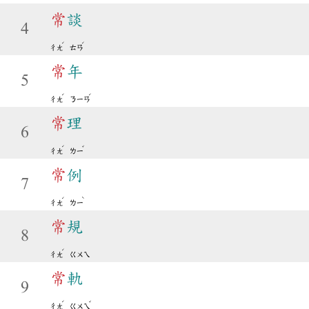
常
談
4
ˊ
ˊ
ㄔㄤ
ㄊㄢ
常
年
5
ˊ
ˊ
ㄔㄤ
ㄋㄧㄢ
常
理
6
ˊ
ˇ
ㄔㄤ
ㄌㄧ
常
例
7
ˊ
ˋ
ㄔㄤ
ㄌㄧ
常
規
8
ˊ
ㄔㄤ
ㄍㄨㄟ
常
軌
9
ˊ
ˇ
ㄔㄤ
ㄍㄨㄟ