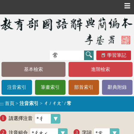
☰
學習筆記
基本檢索
進階檢索
注音索引
筆畫索引
部首索引
辭典附錄
首頁
>
注音索引
>
ㄔ / ㄔㄤˊ / 常
:::
請選擇注音
注音組合
字詞