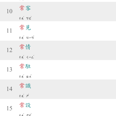
常
客
10
ˊ
ˋ
ㄔㄤ
ㄎㄜ
常
見
11
ˊ
ˋ
ㄔㄤ
ㄐㄧㄢ
常
情
12
ˊ
ˊ
ㄔㄤ
ㄑㄧㄥ
常
駐
13
ˊ
ˋ
ㄔㄤ
ㄓㄨ
常
識
14
ˊ
ˋ
ㄔㄤ
ㄕ
常
設
15
ˊ
ˋ
ㄔㄤ
ㄕㄜ