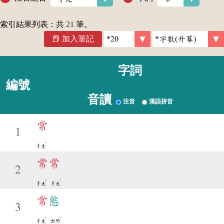
索引結果列表：共
21
筆。
加入筆記
字詞
編號
音讀
注音
漢語拼音
常
1
ˊ
ㄔㄤ
常
常
2
ˊ
ˊ
ㄔㄤ
ㄔㄤ
常
態
3
ˊ
ˋ
ㄔㄤ
ㄊㄞ