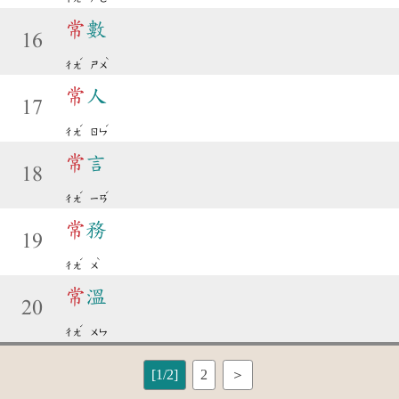
常
數
16
ˊ
ˋ
ㄔㄤ
ㄕㄨ
常
人
17
ˊ
ˊ
ㄔㄤ
ㄖㄣ
常
言
18
ˊ
ˊ
ㄔㄤ
ㄧㄢ
常
務
19
ˊ
ˋ
ㄔㄤ
ㄨ
常
溫
20
ˊ
ㄔㄤ
ㄨㄣ
[1/2]
2
＞