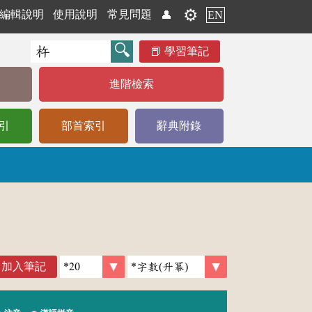
⚙️
編輯說明
使用說明
常見問題
👤
EN
學習筆記
進階檢索
引
部首索引
辭典附錄
加入筆記