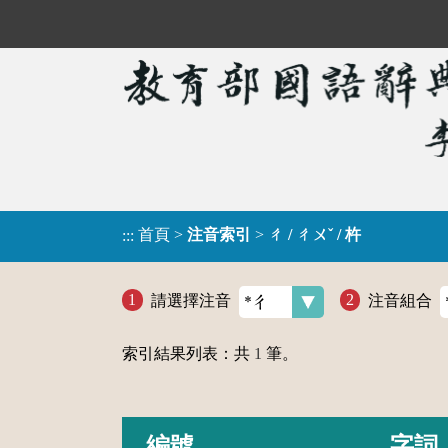
首頁
>
注音索引
>
ㄔ / ㄔㄨˇ / 杵
:::
請選擇注音
注音組合
索引結果列表：共
1
筆。
編號
字詞