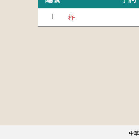
1
杵
中華