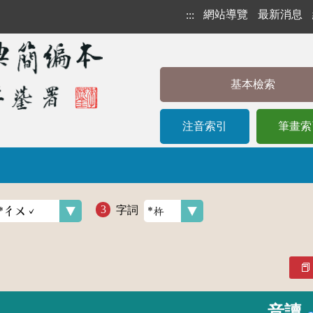
網站導覽
最新消息
:::
基本檢索
注音索引
筆畫索
字詞
音讀