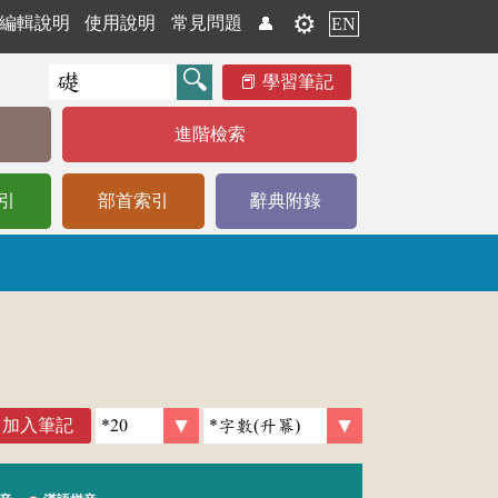
⚙️
編輯說明
使用說明
常見問題
👤
EN
學習筆記
進階檢索
引
部首索引
辭典附錄
加入筆記