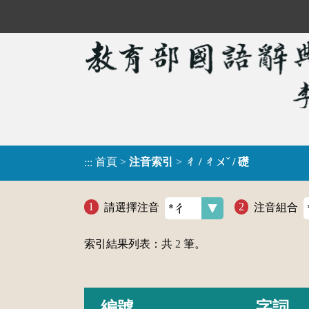
首頁
>
注音索引
>
ㄔ / ㄔㄨˇ / 礎
:::
請選擇注音
注音組合
索引結果列表：共
2
筆。
編號
字詞