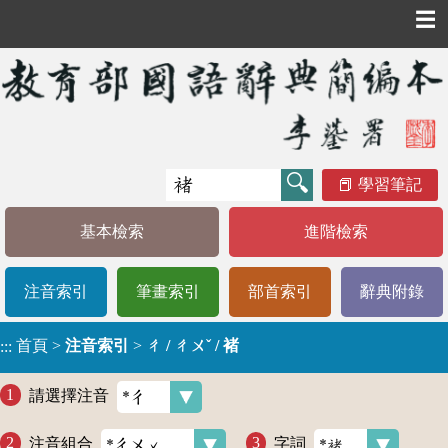
☰
學習筆記
基本檢索
進階檢索
注音索引
筆畫索引
部首索引
辭典附錄
首頁
>
注音索引
>
ㄔ / ㄔㄨˇ / 褚
:::
請選擇注音
注音組合
字詞