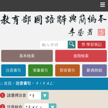
☰
學習筆記
基本檢索
進階檢索
注音索引
筆畫索引
部首索引
辭典附錄
首頁
>
注音索引
>
ㄔ / ㄔㄨㄥˊ
:::
請選擇注音
注音組合