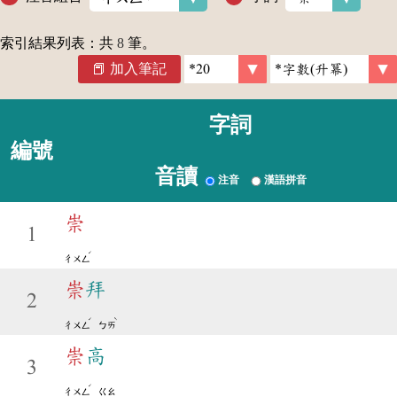
索引結果列表：共
8
筆。
加入筆記
字詞
編號
音讀
注音
漢語拼音
崇
1
ˊ
ㄔㄨㄥ
崇
拜
2
ˊ
ˋ
ㄔㄨㄥ
ㄅㄞ
崇
高
3
ˊ
ㄔㄨㄥ
ㄍㄠ