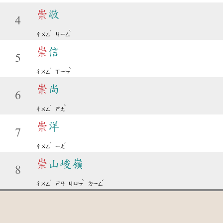
崇
敬
4
ˊ
ˋ
ㄔㄨㄥ
ㄐㄧㄥ
崇
信
5
ˊ
ˋ
ㄔㄨㄥ
ㄒㄧㄣ
崇
尚
6
ˊ
ˋ
ㄔㄨㄥ
ㄕㄤ
崇
洋
7
ˊ
ˊ
ㄔㄨㄥ
ㄧㄤ
崇
山峻嶺
8
ˊ
ˋ
ˇ
ㄔㄨㄥ
ㄕㄢ
ㄐㄩㄣ
ㄌㄧㄥ