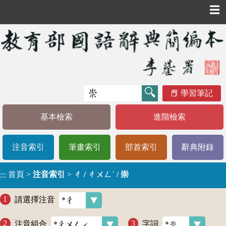
☰
學習筆記
基本檢索
進階檢索
注音索引
筆畫索引
部首索引
辭典附錄
首頁
>
注音索引
>
ㄔ / ㄔㄨㄥˊ / 崇
:::
請選擇注音
注音組合
字詞