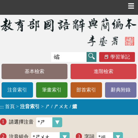
☰
學習筆記
基本檢索
進階檢索
注音索引
筆畫索引
部首索引
辭典附錄
首頁
>
注音索引
>
ㄕ / ㄕㄨㄤ / 孀
:::
請選擇注音
注音組合
字詞