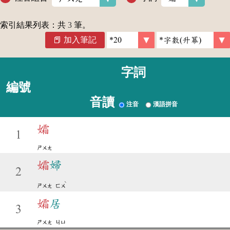
索引結果列表：共
3
筆。
加入筆記
字詞
編號
音讀
注音
漢語拼音
孀
1
ㄕㄨㄤ
孀
婦
2
ˋ
ㄕㄨㄤ
ㄈㄨ
孀
居
3
ㄕㄨㄤ
ㄐㄩ